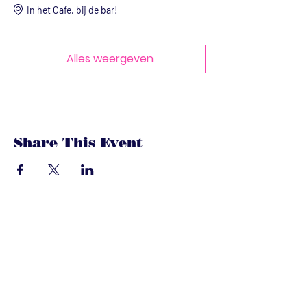
In het Cafe, bij de bar!
Alles weergeven
Share This Event
dandoenwedat.co
m
Heb je vragen? Een suggesties, of