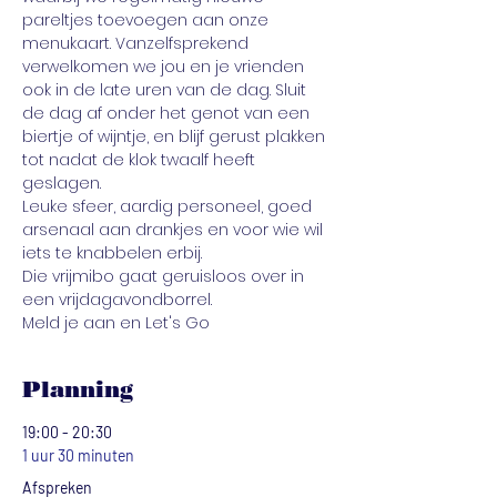
pareltjes toevoegen aan onze 
menukaart. Vanzelfsprekend 
verwelkomen we jou en je vrienden 
ook in de late uren van de dag. Sluit 
de dag af onder het genot van een 
biertje of wijntje, en blijf gerust plakken 
tot nadat de klok twaalf heeft 
geslagen.
Leuke sfeer, aardig personeel, goed 
arsenaal aan drankjes en voor wie wil 
iets te knabbelen erbij. 
Die vrijmibo gaat geruisloos over in 
een vrijdagavondborrel.
Meld je aan en Let's Go
Planning
19:00 - 20:30
1 uur 30 minuten
Afspreken