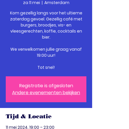
za 11 mei
  |  
Amsterdam
Kom gezellig langs voor het ultieme
zaterdag gevoel. Gezellig café met
burgers, broodjes, vis- en
vleesgerechten, koffie, cocktails en
bier.
We verwelkomen jullie graag vanaf
19:00 uur!
Tot snel!
Registratie is afgesloten
Andere evenementen bekijken
Tijd & Locatie
11 mei 2024, 19:00 – 23:00