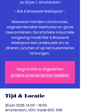
zo 25 jan
  |  
Amsterdam
- Bar & Brasserie Werkspoor -
Massieve metalen constructies,
originele Heineken bierfusten en grote
zeecontainers. De artistieke industriële
omgeving maakt Bar & Brasserie
Werkspoor een unieke plek om te
dineren, lunchen of op het buitenterras
te loungen.
Registratie is afgesloten
Andere evenementen bekijken
Tijd & Locatie
25 jan 2026, 14:00 – 16:00
Amsterdam, VOC-kade 600, 1018