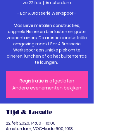
zo 22 feb
  |  
Amsterdam
- Bar & Brasserie Werkspoor -
Massieve metalen constructies,
originele Heineken bierfusten en grote
zeecontainers. De artistieke industriële
omgeving maakt Bar & Brasserie
Werkspoor een unieke plek om te
dineren, lunchen of op het buitenterras
te loungen.
Registratie is afgesloten
Andere evenementen bekijken
Tijd & Locatie
22 feb 2026, 14:00 – 16:00
Amsterdam, VOC-kade 600, 1018